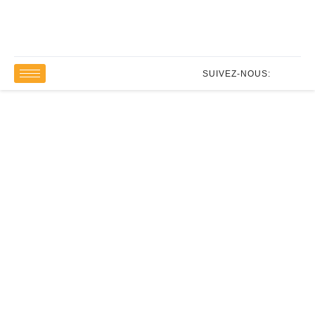
SUIVEZ-NOUS:
Licence Professionnelle en
Comptabilité – Contrôle et
Audit