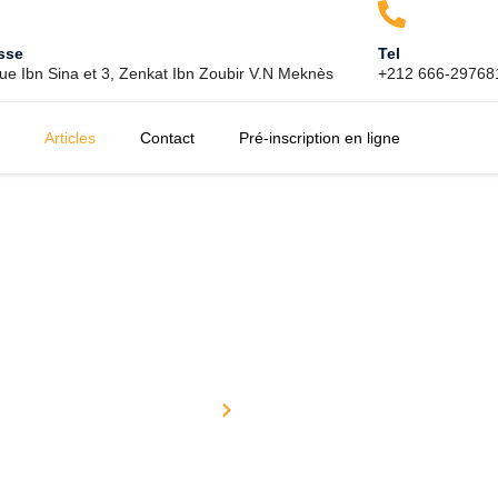
sse
Tel
ue Ibn Sina et 3, Zenkat Ibn Zoubir V.N Meknès
+212 666-297681
Articles
Contact
Pré-inscription en ligne
Nos Articles
Accueil
Nos Articles